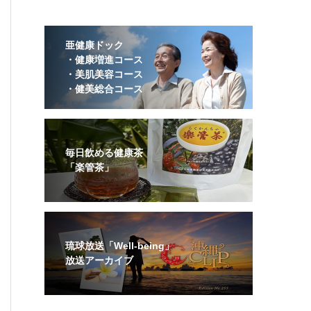
亜健康ドック
・健康増進コース
・美肌美容コース
・健美総合コース
毎日飲める健康茶
「楽管茶」
琉球放送「Well-being」
放送アーカイブ