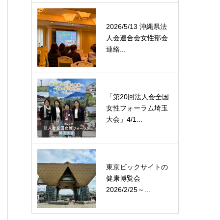
2026/5/13 沖縄県法
人会連合会女性部会
連絡...
「第20回法人会全国
女性フォーラム埼玉
大会」4/1...
東京ビックサイトの
健康博覧会
2026/2/25～...