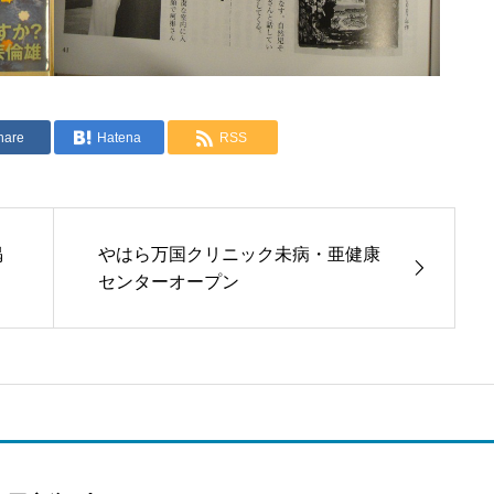
hare
Hatena
RSS
掲
やはら万国クリニック未病・亜健康
センターオープン