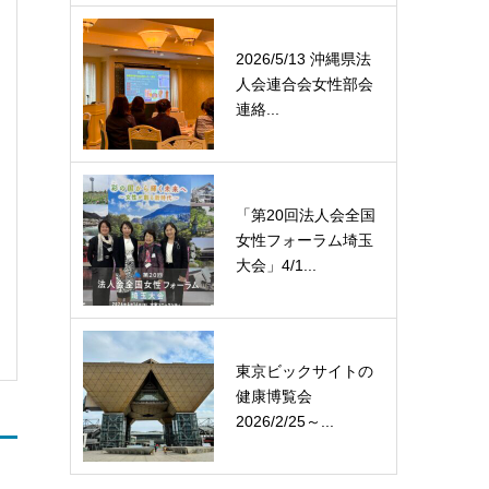
2026/5/13 沖縄県法
人会連合会女性部会
連絡...
「第20回法人会全国
女性フォーラム埼玉
大会」4/1...
東京ビックサイトの
健康博覧会
2026/2/25～...