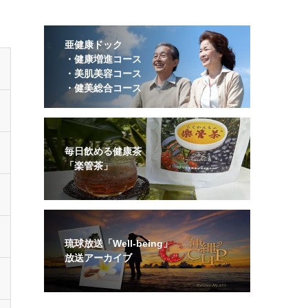
亜健康ドック
・健康増進コース
・美肌美容コース
・健美総合コース
毎日飲める健康茶
「楽管茶」
琉球放送「Well-being」
放送アーカイブ