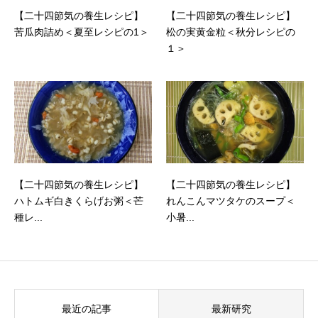
【二十四節気の養生レシピ】
【二十四節気の養生レシピ】
苦瓜肉詰め＜夏至レシピの1＞
松の実黄金粒＜秋分レシピの
１＞
【二十四節気の養生レシピ】
【二十四節気の養生レシピ】
ハトムギ白きくらげお粥＜芒
れんこんマツタケのスープ＜
種レ...
小暑...
最近の記事
最新研究