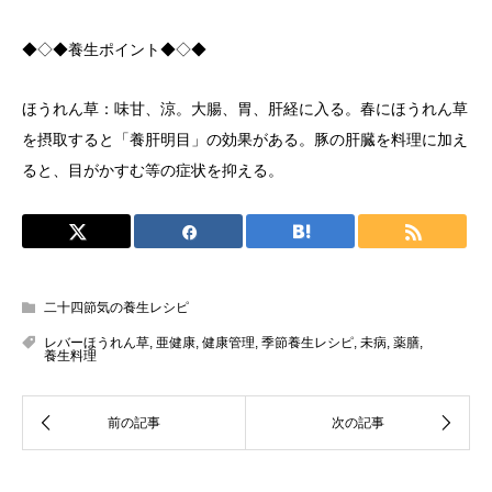
◆◇◆養生ポイント◆◇◆
ほうれん草：味甘、涼。大腸、胃、肝経に入る。春にほうれん草
を摂取すると「養肝明目」の効果がある。豚の肝臓を料理に加え
ると、目がかすむ等の症状を抑える。
二十四節気の養生レシピ
レバーほうれん草
,
亜健康
,
健康管理
,
季節養生レシピ
,
未病
,
薬膳
,
養生料理