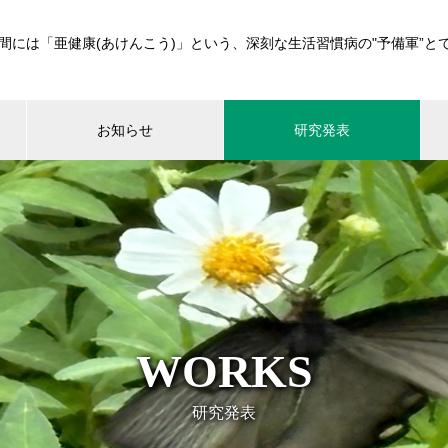
間には「亜健康(あけんこう)」という、深刻な生活習慣病の"予備軍”と
お知らせ
研究発表
WORKS
研究発表