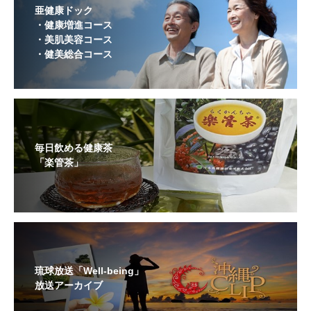
亜健康ドック
・健康増進コース
・美肌美容コース
・健美総合コース
毎日飲める健康茶
「楽管茶」
琉球放送「Well-being」
放送アーカイブ