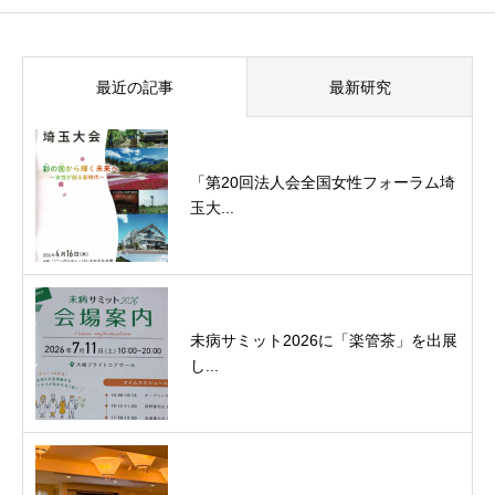
最近の記事
最新研究
「第20回法人会全国女性フォーラム埼
玉大...
未病サミット2026に「楽管茶」を出展
し...