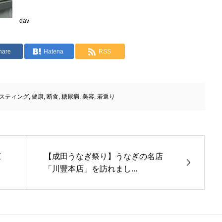
dav
hare
Hatena
RSS
スティング
,
健康
,
断食
,
糖尿病
,
美容
,
若返り
蓮
【成田うなぎ祭り】うなぎの名店
「川豐本店」を訪れまし...