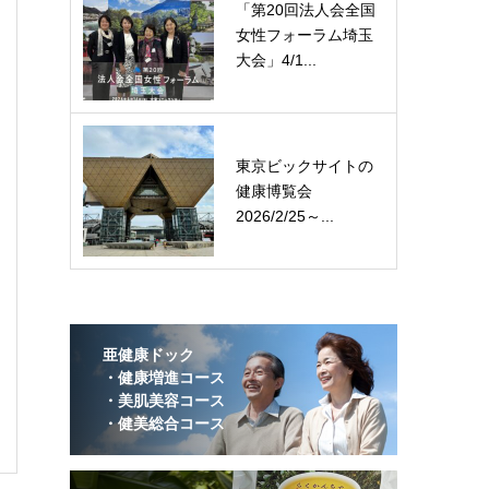
「第20回法人会全国
女性フォーラム埼玉
大会」4/1...
東京ビックサイトの
健康博覧会
2026/2/25～...
亜健康ドック
・健康増進コース
・美肌美容コース
・健美総合コース