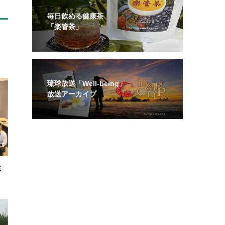
毎日飲める健康茶
「楽管茶」
琉球放送「Well-being」
放送アーカイブ
ミ