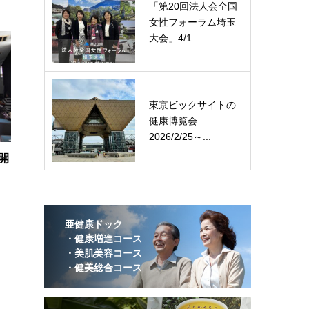
「第20回法人会全国
女性フォーラム埼玉
大会」4/1...
東京ビックサイトの
健康博覧会
2026/2/25～...
開
亜健康ドック
・健康増進コース
・美肌美容コース
・健美総合コース