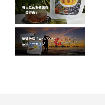
毎日飲める健康茶
「楽管茶」
琉球放送「Well-being」
放送アーカイブ