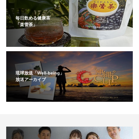
毎日飲める健康茶
「楽管茶」
琉球放送「Well-being」
放送アーカイブ