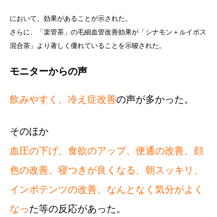
において、効果があることが示された。
さらに、「楽管茶」の毛細血管改善効果が「シナモン＋ルイボス
混合茶」より著しく優れていることを示唆された。
モニターからの声
飲みやすく、冷え症改善
の声が多かった。
そのほか
血圧の下げ、食欲のアップ、便通の改善、顔
色の改善、寝つきが良くなる、朝スッキリ、
インポテンツの改善、なんとなく気分がよく
なっ
た等の反応があった。