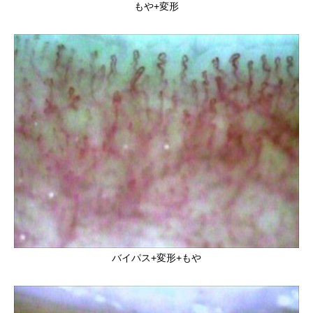
もや+変形
バイパス+変形+もや