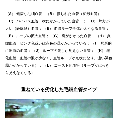
（A
） 健康な毛細血管；（
B
） 捩じれた血管（変形血管）；
（
C）
バイパス血管（横にかかっていた血管）； （
D
） 片方が
太い（静脈側）血管； （
E
） 血管ループ全体が太くなる血管；
（
F
） ループの拡大血管； （
G
） 靄がかかった血管； （
H
） 炎
症血管（ピンク色或いは赤色の靄がかかっている； （
I
） 局所的
に出血の血管； （
J
） ループの先しか見えない血管； （
K
） 老
化血管（血管の数が少なく、血管ループが点状になり、濃い褐色
靄がかかっている）； （
L
） ゴースト化血管（ループがはっき
り見えなくなる）
重ねている劣化した毛細血管タイプ