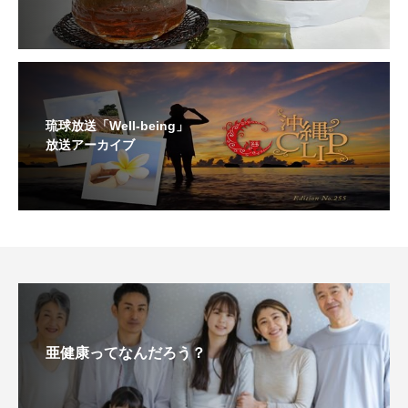
琉球放送「Well-being」
放送アーカイブ
亜健康ってなんだろう？