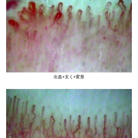
出血+太く+変形