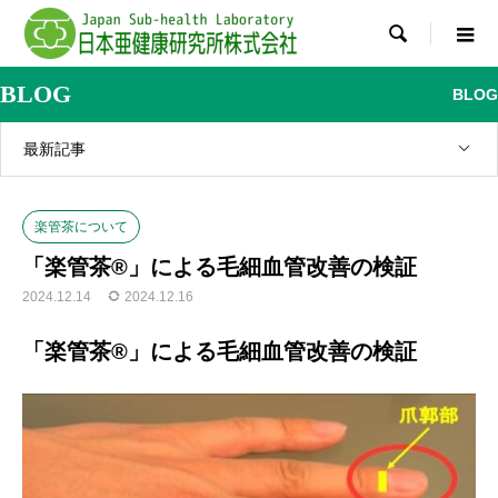

BLOG
BLOG
最新記事
楽管茶について
「楽管茶®」による毛細血管改善の検証
2024.12.14
2024.12.16
「楽管茶®」による毛細血管改善の検証