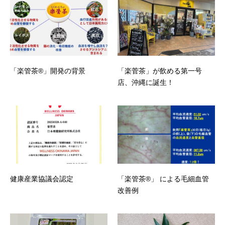
「楽管茶®」開発の背景
「楽菅茶」が飲める第一号
店、沖縄に誕生！
健康産業協議会認定
「楽管茶®」 による毛細血管
改善例