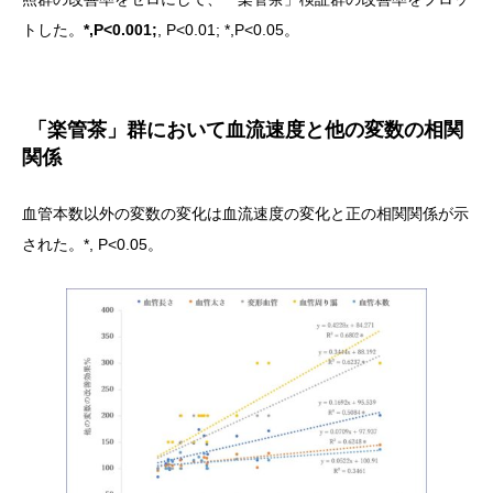
トした。
*,P<0.001;
, P<0.01; *,P<0.05。
「楽管茶」群において血流速度と他の変数の相関
関係
血管本数以外の変数の変化は血流速度の変化と正の相関関係が示
された。*, P<0.05。