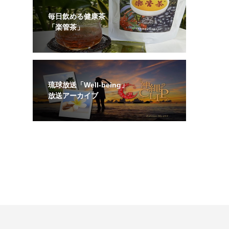
毎日飲める健康茶
「楽管茶」
琉球放送「Well-being」
放送アーカイブ