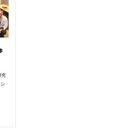
参
研究
ロシ