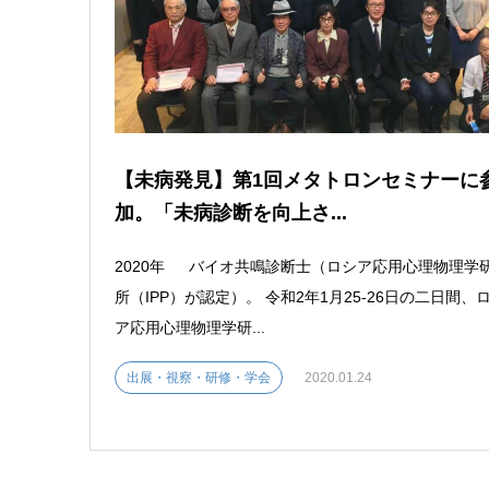
【未病発見】第1回メタトロンセミナーに
加。「未病診断を向上さ...
2020年 バイオ共鳴診断士（ロシア応用心理物理学
所（IPP）が認定）。 令和2年1月25-26日の二日間、
ア応用心理物理学研...
出展・視察・研修・学会
2020.01.24