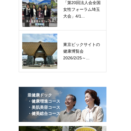
「第20回法人会全国
女性フォーラム埼玉
大会」4/1...
東京ビックサイトの
健康博覧会
2026/2/25～...
亜健康ドック
・健康増進コース
・美肌美容コース
・健美総合コース