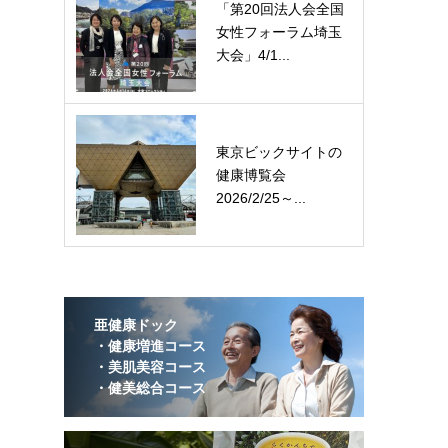
「第20回法人会全国
女性フォーラム埼玉
大会」4/1...
東京ビックサイトの
健康博覧会
2026/2/25～...
亜健康ドック
・健康増進コース
・美肌美容コース
・健美総合コース