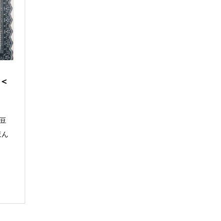
＜
角豆
ほん