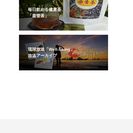
毎日飲める健康茶
「楽管茶」
琉球放送「Well-being」
放送アーカイブ