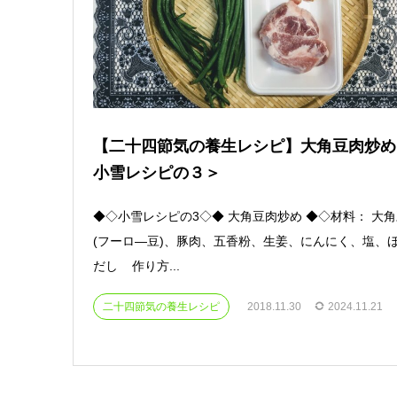
【二十四節気の養生レシピ】大角豆肉炒め
小雪レシピの３＞
◆◇小雪レシピの3◇◆ 大角豆肉炒め ◆◇材料： 大
(フーロ―豆)、豚肉、五香粉、生姜、にんにく、塩、
だし 作り方...
二十四節気の養生レシピ
2018.11.30
2024.11.21