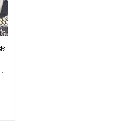
お
料：
：