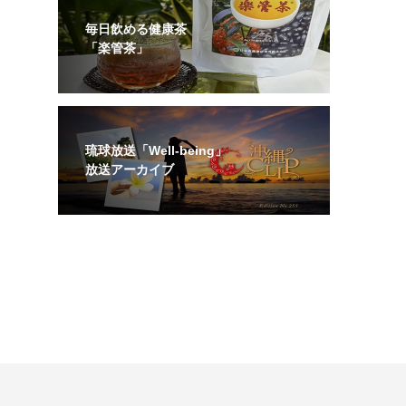
毎日飲める健康茶
「楽管茶」
琉球放送「Well-being」
放送アーカイブ