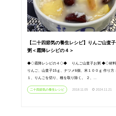
【二十四節気の養生レシピ】りんご山査子
粥＜霜降レシピの４＞
◆◇霜降レシピの４◇◆ りんご山査子お粥 ◆◇材
りんご、山査子15ｇ、ナツメ6個、米１００ｇ 作り方
１、りんごを切り、種を取り除く。 ２、...
二十四節気の養生レシピ
2018.11.05
2024.11.21