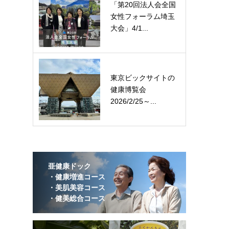
「第20回法人会全国
女性フォーラム埼玉
大会」4/1...
東京ビックサイトの
健康博覧会
2026/2/25～...
亜健康ドック
・健康増進コース
・美肌美容コース
・健美総合コース