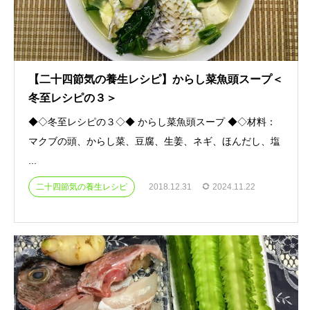
【二十四節気の養生レシピ】からし菜魚頭スープ＜
冬至レシピの３＞
◆◇冬至レシピの３◇◆ からし菜魚頭スープ ◆◇材料：
マクブの頭、からし菜、豆腐、生姜、ネギ、ほんだし、塩
...
二十四節気の養生レシピ
2018.12.31
2024.11.22