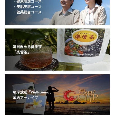
・健康増進コース
・美肌美容コース
・健美総合コース
毎日飲める健康茶
「楽管茶」
琉球放送「Well-being」
放送アーカイブ