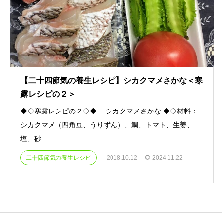
【二十四節気の養生レシピ】シカクマメさかな＜寒
露レシピの２＞
◆◇寒露レシピの２◇◆ シカクマメさかな ◆◇材料：
シカクマメ（四角豆、うりずん）、鯛、トマト、生姜、
塩、砂...
二十四節気の養生レシピ
2018.10.12
2024.11.22