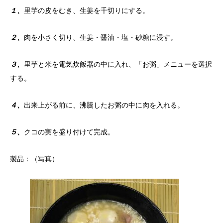
１、
里芋の皮をむき、生姜を千切りにする。
２、
肉を小さく切り、生姜・醤油・塩・砂糖に浸す。
３、
里芋と米を電気炊飯器の中に入れ、「お粥」メニューを選択
する。
４、
出来上がる前に、沸騰したお粥の中に肉を入れる。
５、
クコの実を盛り付けて完成。
製品：（写真）