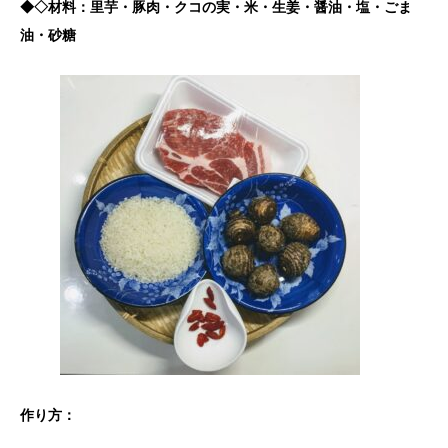
◆◇材料：里芋・豚肉・クコの実・米・生姜・醤油・塩・ごま
油・砂糖
作り方：