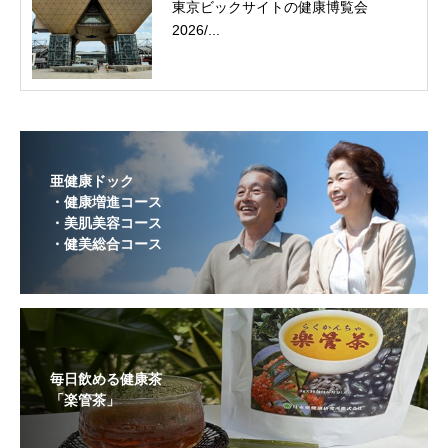
東京ビックサイトの健康博覧会
2026/...
亜健康ドック
・健康増進コース
・美肌美容コース
・健美総合コース
毎日飲める健康茶
「楽管茶」